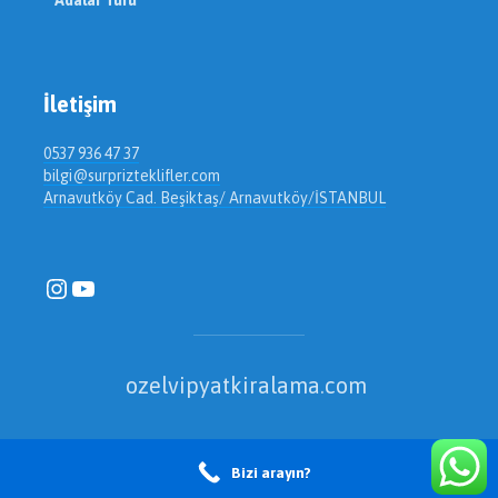
Adalar Turu
İletişim
0537 936 47 37
bilgi@surprizteklifler.com
Arnavutköy Cad. Beşiktaş/ Arnavutköy/İSTANBUL
Instagram
YouTube
ozelvipyatkiralama
.
com
Bizi arayın?