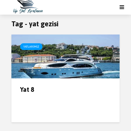
Tag - yat gezisi
YATLARIMIZ
Yat 8