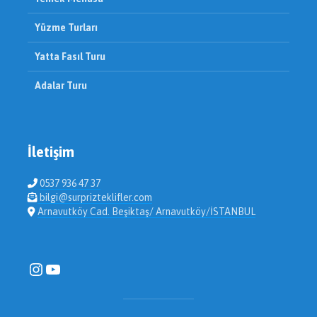
Yüzme Turları
Yatta Fasıl Turu
Adalar Turu
İletişim
0537 936 47 37
bilgi@surprizteklifler.com
Arnavutköy Cad. Beşiktaş/ Arnavutköy/İSTANBUL
Instagram
YouTube